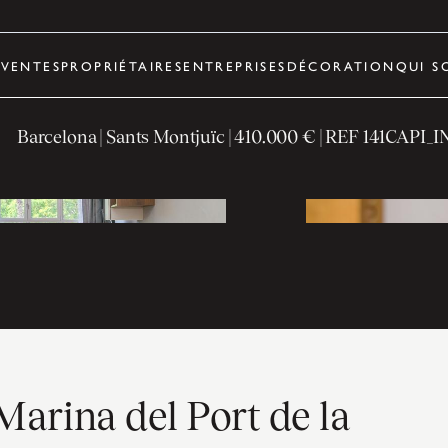
R
VENTES
PROPRIÉTAIRES
ENTREPRISES
DÉCORATION
QUI S
Barcelona
| Sants Montjuïc
|
410.000 €
| REF
141CAPI_I
Marina del Port de la