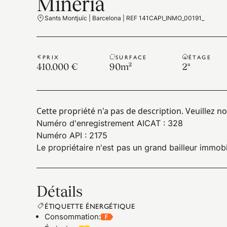
Mineria
Sants Montjuïc | Barcelona | REF 141CAPI_INMO_00191_
PRIX
SURFACE
ÉTAGE
410.000 €
90
m²
2ª
Cette propriété n'a pas de description. Veuillez n
Numéro d'enregistrement AICAT : 328
Numéro API : 2175
Le propriétaire n'est pas un grand bailleur immobi
Détails
ÉTIQUETTE ÉNERGÉTIQUE
Consommation
: