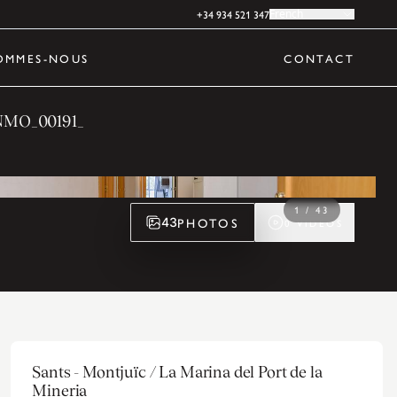
+34 934 521 347
French
OMMES-NOUS
CONTACT
NMO_00191_
1
/
43
PHOTOS
43
0
VIDÉOS
Sants - Montjuïc / La Marina del Port de la
Mineria