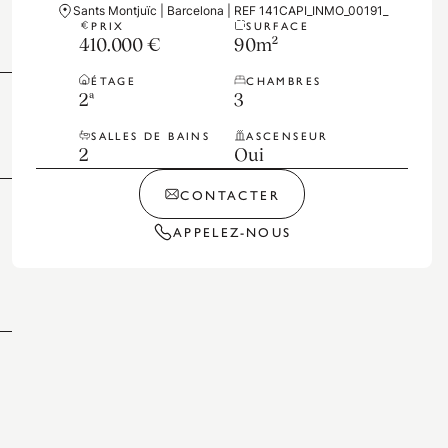
Sants Montjuïc | Barcelona | REF 141CAPI_INMO_00191_
PRIX
SURFACE
410.000 €
90
m²
ÉTAGE
CHAMBRES
2ª
3
SALLES DE BAINS
ASCENSEUR
2
Oui
CONTACTER
APPELEZ-NOUS