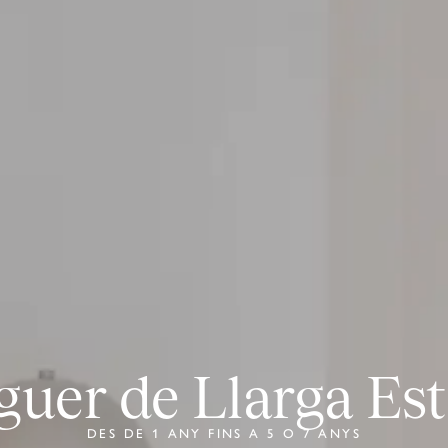
guer de Llarga Es
DES DE 1 ANY FINS A 5 O 7 ANYS