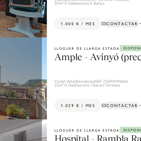
57m²
·
0 Habitacions
·
0 Banys
CONTACTAR
1.000 €
/
MES
DISPON
LLOGUER DE LLARGA ESTADA
Ample - Avinyó (prec
Ciutat Vella
|
Barcelona
|
REF 230P61PMAA
22m²
·
0 Habitacions
·
1 Banys
·
Terrassa
CONTACTAR
1.029 €
/
MES
DISPON
LLOGUER DE LLARGA ESTADA
Hospital - Rambla Ra