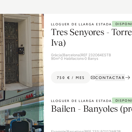
DISPON
LLOGUER DE LLARGA ESTADA
Tres Senyores - Torre
Iva)
Gràcia
|
Barcelona
|
REF 232O64ESTB
90m²
·
0 Habitacions
·
0 Banys
CONTACTAR
750 €
/
MES
DISPON
LLOGUER DE LLARGA ESTADA
Bailen - Banyoles (pr
Eixample
|
Barcelona
|
REF 231LEO112IAB2B