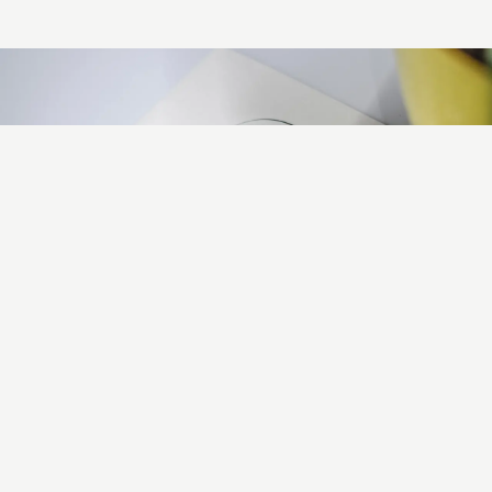
Més de 1.000 propietaris ja
confien en nosaltres
-
Criteris de solvència en la cerca d'inquilins.
-
Assegurança d'impagaments.