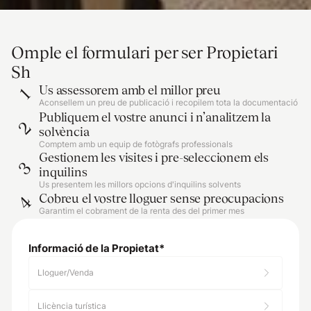
Omple el formulari per ser Propietari
Sh
Us assessorem amb el millor preu
1
Aconsellem un preu de publicació i recopilem tota la documentació
Publiquem el vostre anunci i n’analitzem la
2
solvència
Comptem amb un equip de fotògrafs professionals
Gestionem les visites i pre-seleccionem els
3
inquilins
Us presentem les millors opcions d'inquilins solvents
Cobreu el vostre lloguer sense preocupacions
4
Garantim el cobrament de la renta des del primer mes
Informació de la Propietat
*
Lloguer/Venda
Llicència turística