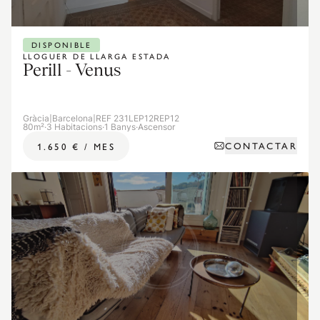
DISPONIBLE
LLOGUER DE LLARGA ESTADA
Perill - Venus
Gràcia
|
Barcelona
|
REF 231LEP12REP12
80m²
·
3 Habitacions
·
1 Banys
·
Ascensor
CONTACTAR
1.650 €
/
MES