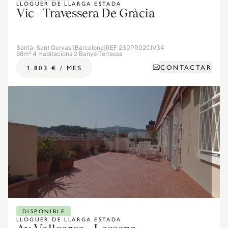
LLOGUER DE LLARGA ESTADA
Vic - Travessera De Gràcia
Sarrià-Sant Gervasi
|
Barcelona
|
REF 230PR02CIV34
98m²
·
4 Habitacions
·
2 Banys
·
Terrassa
CONTACTAR
1.803 €
/
MES
DISPONIBLE
LLOGUER DE LLARGA ESTADA