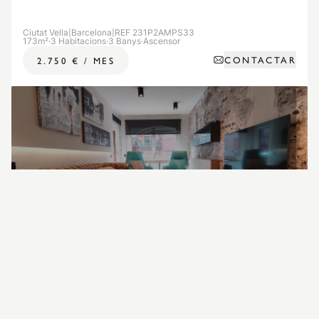
Ciutat Vella
|
Barcelona
|
REF 231P2AMPS33
173m²
·
3 Habitacions
·
3 Banys
·
Ascensor
CONTACTAR
2.750 €
/
MES
DISPONIBLE A PARTIR DE: 01/09/2026
LLOGUER DE LLARGA ESTADA
Taxdirt - Pi I Margall