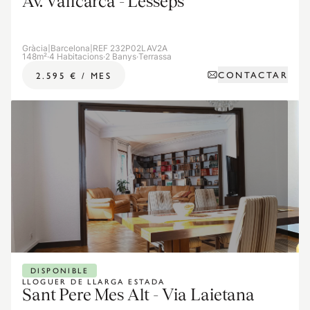
Av. Vallcarca - Lesseps
Gràcia
|
Barcelona
|
REF 232P02LAV2A
148m²
·
4 Habitacions
·
2 Banys
·
Terrassa
CONTACTAR
2.595 €
/
MES
DISPONIBLE
LLOGUER DE LLARGA ESTADA
Sant Pere Mes Alt - Via Laietana