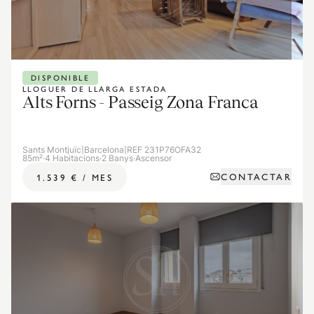
DISPONIBLE
LLOGUER DE LLARGA ESTADA
Alts Forns - Passeig Zona Franca
Sants Montjuïc
|
Barcelona
|
REF 231P76OFA32
85m²
·
4 Habitacions
·
2 Banys
·
Ascensor
CONTACTAR
1.539 €
/
MES