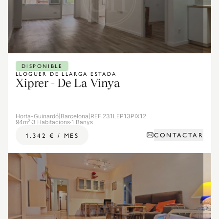
DISPONIBLE
LLOGUER DE LLARGA ESTADA
Xiprer - De La Vinya
Horta-Guinardó
|
Barcelona
|
REF 231LEP13PIX12
94m²
·
3 Habitacions
·
1 Banys
CONTACTAR
1.342 €
/
MES