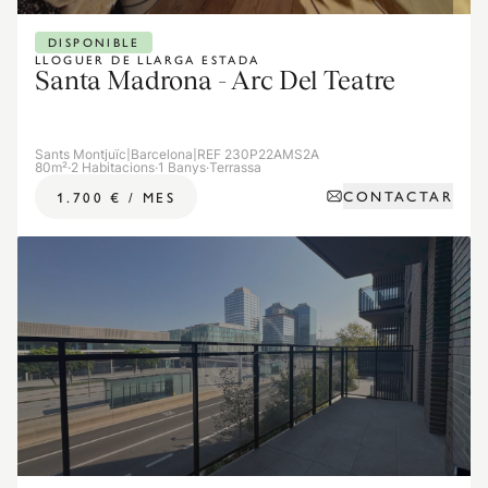
DISPONIBLE
LLOGUER DE LLARGA ESTADA
Santa Madrona - Arc Del Teatre
Sants Montjuïc
|
Barcelona
|
REF 230P22AMS2A
80m²
·
2 Habitacions
·
1 Banys
·
Terrassa
CONTACTAR
1.700 €
/
MES