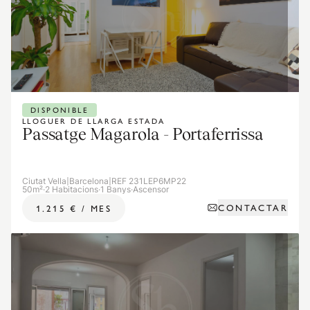
DISPONIBLE
LLOGUER DE LLARGA ESTADA
Passatge Magarola - Portaferrissa
Ciutat Vella
|
Barcelona
|
REF 231LEP6MP22
50m²
·
2 Habitacions
·
1 Banys
·
Ascensor
CONTACTAR
1.215 €
/
MES