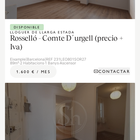
DISPONIBLE
LLOGUER DE LLARGA ESTADA
Rosselló - Comte D´urgell (precio +
Iva)
Eixample
|
Barcelona
|
REF 231LEO801SOR27
89m²
·
2 Habitacions
·
1 Banys
·
Ascensor
CONTACTAR
1.600 €
/
MES