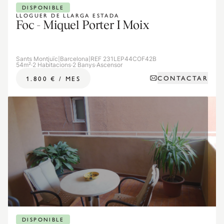
DISPONIBLE
LLOGUER DE LLARGA ESTADA
Foc - Miquel Porter I Moix
Sants Montjuïc
|
Barcelona
|
REF 231LEP44COF42B
54m²
·
2 Habitacions
·
2 Banys
·
Ascensor
CONTACTAR
1.800 €
/
MES
DISPONIBLE