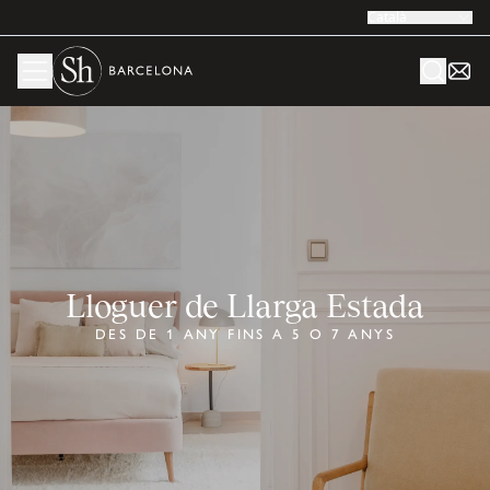
Català
Lloguer de Llarga Estada
DES DE 1 ANY FINS A 5 O 7 ANYS