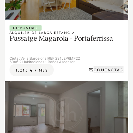
DISPONIBLE
ALQUILER DE LARGA ESTANCIA
Passatge Magarola - Portaferrissa
Ciutat Vella
|
Barcelona
|
REF 231LEP6MP22
50m²
·
2 Habitaciones
·
1 Baños
·
Ascensor
CONTACTAR
1.215 €
/
MES