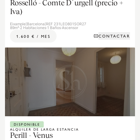
Rosselló - Comte D´urgell (precio +
Iva)
Eixample
|
Barcelona
|
REF 231LEO801SOR27
89m²
·
2 Habitaciones
·
1 Baños
·
Ascensor
CONTACTAR
1.600 €
/
MES
DISPONIBLE
ALQUILER DE LARGA ESTANCIA
Perill - Venus