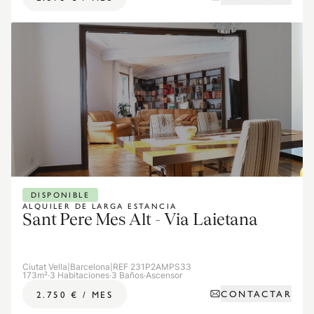
DISPONIBLE
ALQUILER DE LARGA ESTANCIA
Sant Pere Mes Alt - Via Laietana
Ciutat Vella
|
Barcelona
|
REF 231P2AMPS33
173m²
·
3 Habitaciones
·
3 Baños
·
Ascensor
CONTACTAR
2.750 €
/
MES