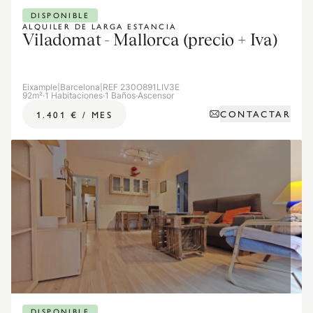
DISPONIBLE
ALQUILER DE LARGA ESTANCIA
Viladomat - Mallorca (precio + Iva)
Eixample
|
Barcelona
|
REF 230O891LIV3E
92m²
·
1 Habitaciones
·
1 Baños
·
Ascensor
CONTACTAR
1.401 €
/
MES
DISPONIBLE