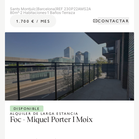
Sants Montjuïc
|
Barcelona
|
REF 230P22AMS2A
80m²
·
2 Habitaciones
·
1 Baños
·
Terraza
CONTACTAR
1.700 €
/
MES
DISPONIBLE
ALQUILER DE LARGA ESTANCIA
Foc - Miquel Porter I Moix