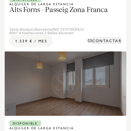
ALQUILER DE LARGA ESTANCIA
Alts Forns - Passeig Zona Franca
Sants Montjuïc
|
Barcelona
|
REF 231P76OFA32
85m²
·
4 Habitaciones
·
2 Baños
·
Ascensor
CONTACTAR
1.539 €
/
MES
DISPONIBLE
ALQUILER DE LARGA ESTANCIA