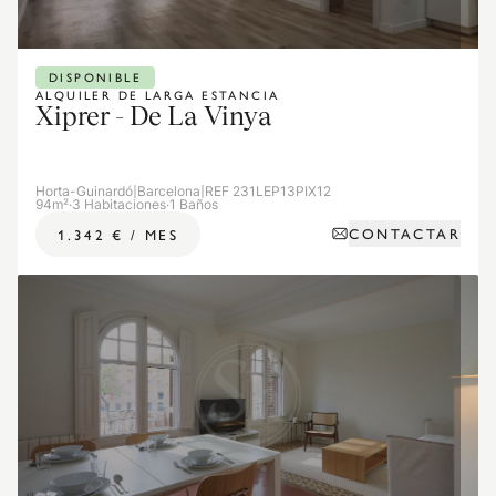
DISPONIBLE
ALQUILER DE LARGA ESTANCIA
Xiprer - De La Vinya
Horta-Guinardó
|
Barcelona
|
REF 231LEP13PIX12
94m²
·
3 Habitaciones
·
1 Baños
CONTACTAR
1.342 €
/
MES