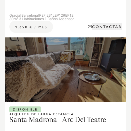
Gràcia
|
Barcelona
|
REF 231LEP12REP12
80m²
·
3 Habitaciones
·
1 Baños
·
Ascensor
CONTACTAR
1.650 €
/
MES
DISPONIBLE
ALQUILER DE LARGA ESTANCIA
Santa Madrona - Arc Del Teatre