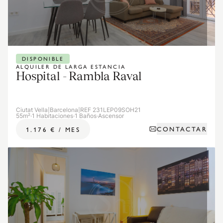
DISPONIBLE
ALQUILER DE LARGA ESTANCIA
Hospital - Rambla Raval
Ciutat Vella
|
Barcelona
|
REF 231LEP09SOH21
55m²
·
1 Habitaciones
·
1 Baños
·
Ascensor
CONTACTAR
1.176 €
/
MES