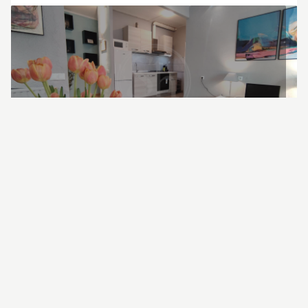
DISPONIBLE A PARTIR DE: 01/09/2026
ALQUILER DE LARGA ESTANCIA
Reig I Bonet - Escorial
Gràcia
|
Barcelona
|
REF 232P22BIR32AE
65m²
·
1 Habitaciones
·
1 Baños
·
Ascensor
CONTACTAR
1.464 €
/
MES