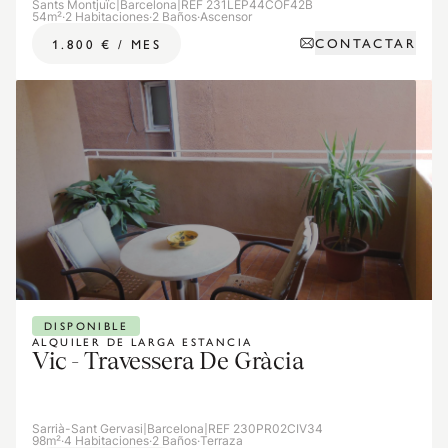
Sants Montjuïc
|
Barcelona
|
REF 231LEP44COF42B
54m²
·
2 Habitaciones
·
2 Baños
·
Ascensor
CONTACTAR
1.800 €
/
MES
DISPONIBLE
ALQUILER DE LARGA ESTANCIA
Vic - Travessera De Gràcia
Sarrià-Sant Gervasi
|
Barcelona
|
REF 230PR02CIV34
98m²
·
4 Habitaciones
·
2 Baños
·
Terraza