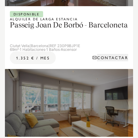
DISPONIBLE
ALQUILER DE LARGA ESTANCIA
Passeig Joan De Borbó - Barceloneta
Ciutat Vella
|
Barcelona
|
REF 230P9BJP1E
69m²
·
1 Habitaciones
·
1 Baños
·
Ascensor
CONTACTAR
1.352 €
/
MES