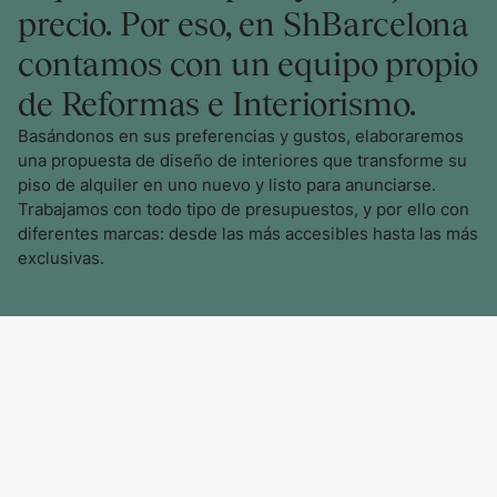
precio. Por eso, en ShBarcelona
contamos con un equipo propio
de Reformas e Interiorismo.
Basándonos en sus preferencias y gustos, elaboraremos
una propuesta de diseño de interiores que transforme su
piso de alquiler en uno nuevo y listo para anunciarse.
Trabajamos con todo tipo de presupuestos, y por ello con
diferentes marcas: desde las más accesibles hasta las más
exclusivas.
Ellos ya confían en nosotros
Nuestros clientes nos puntuan con un 4,6 en más de 130
opiniones verificadas en Google Maps.