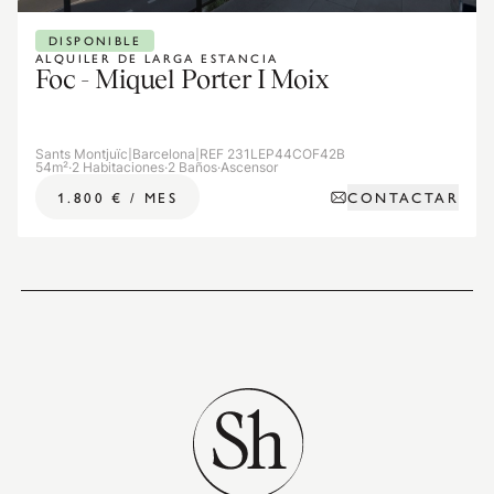
DISPONIBLE
ALQUILER DE LARGA ESTANCIA
Foc - Miquel Porter I Moix
Sants Montjuïc
|
Barcelona
|
REF 231LEP44COF42B
54m²
·
2 Habitaciones
·
2 Baños
·
Ascensor
CONTACTAR
1.800 €
/
MES