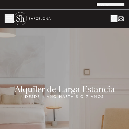
Español
Alquiler de Larga Estancia
DESDE 1 AÑO HASTA 5 O 7 AÑOS