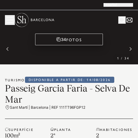
Español
FOTOS
34
1
/
34
DISPONIBLE A PARTIR DE: 14/08/2026
TURISMO
Passeig Garcia Faria - Selva De
Mar
Sant Martí | Barcelona | REF 111TT96FGP12
SUPERFÍCIE
PLANTA
HABITACIONES
100
m²
2ª
2