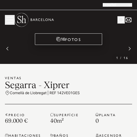
Español
FOTOS
16
1
/
16
VENTAS
Segarra - Xiprer
Cornellà de Llobregat | REF 142VE01GES
PRECIO
SUPERFÍCIE
PLANTA
69.000 €
40
m²
0
HABITACIONES
BAÑOS
ASCENSOR