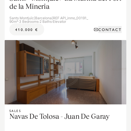
de la Mineria
Sants Montjuïc
|
Barcelona
|
REF API_inmo_00191_
90m²
·
3 Bedrooms
·
2 Baths
·
Elevator
CONTACT
410.000 €
SALES
Navas De Tolosa - Juan De Garay