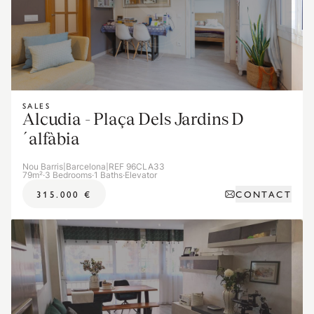
SALES
Alcudia - Plaça Dels Jardins D
´alfàbia
Nou Barris
|
Barcelona
|
REF 96CLA33
79m²
·
3 Bedrooms
·
1 Baths
·
Elevator
CONTACT
315.000 €