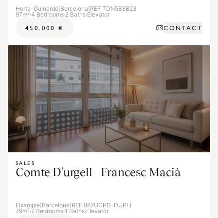
Horta-Guinardó
|
Barcelona
|
REF TDN583B23
97m²
·
4 Bedrooms
·
2 Baths
·
Elevator
CONTACT
450.000 €
SALES
Comte D'urgell - Francesc Macià
Eixample
|
Barcelona
|
REF 882UCPD-DUPLI
79m²
·
2 Bedrooms
·
1 Baths
·
Elevator