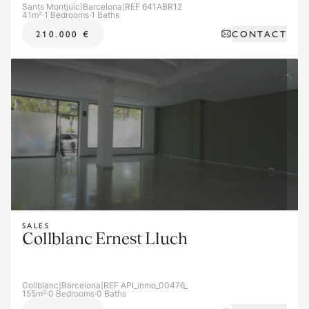
Sants Montjuïc
|
Barcelona
|
REF 641ABR12
41m²
·
1 Bedrooms
·
1 Baths
CONTACT
210.000 €
SALES
Collblanc Ernest Lluch
Collblanc
|
Barcelona
|
REF API_inmo_00476_
155m²
·
0 Bedrooms
·
0 Baths