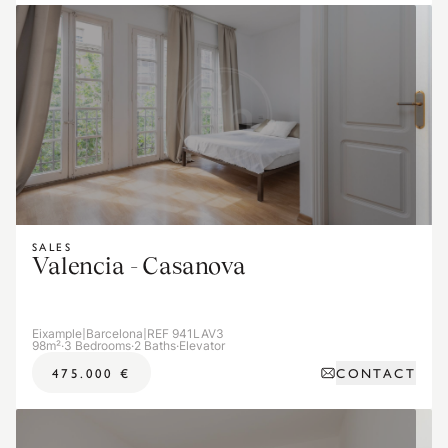
SALES
Valencia - Casanova
Eixample
|
Barcelona
|
REF 941LAV3
98m²
·
3 Bedrooms
·
2 Baths
·
Elevator
CONTACT
475.000 €