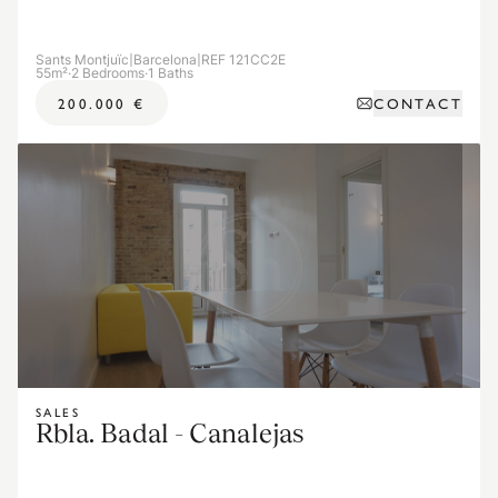
Sants Montjuïc
|
Barcelona
|
REF 121CC2E
55m²
·
2 Bedrooms
·
1 Baths
CONTACT
200.000 €
SALES
Rbla. Badal - Canalejas