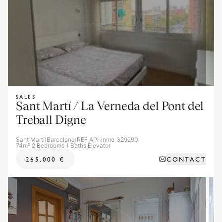
SALES
Sant Martí / La Verneda del Pont del
Treball Digne
Sant Martí
|
Barcelona
|
REF API_inmo_329290
74m²
·
2 Bedrooms
·
1 Baths
·
Elevator
CONTACT
265.000 €