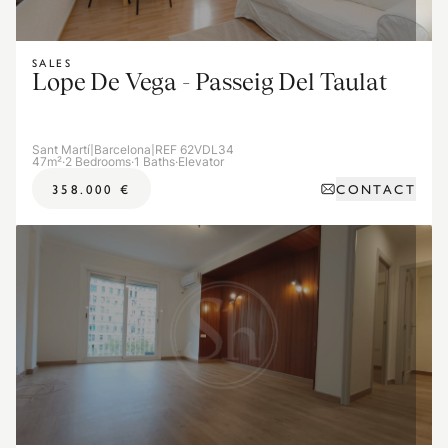
SALES
Lope De Vega - Passeig Del Taulat
Sant Martí
|
Barcelona
|
REF 62VDL34
47m²
·
2 Bedrooms
·
1 Baths
·
Elevator
CONTACT
358.000 €