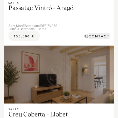
SALES
Passatge Vintró - Aragó
Sant Martí
|
Barcelona
|
REF 7VP5B
25m²
·
0 Bedrooms
·
1 Baths
CONTACT
155.000 €
SALES
Creu Coberta - Llobet