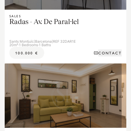
SALES
Radas - Av. De Paral·lel
Sants Montjuïc
|
Barcelona
|
REF 32DAR1E
20m²
·
1 Bedrooms
·
1 Baths
CONTACT
100.000 €