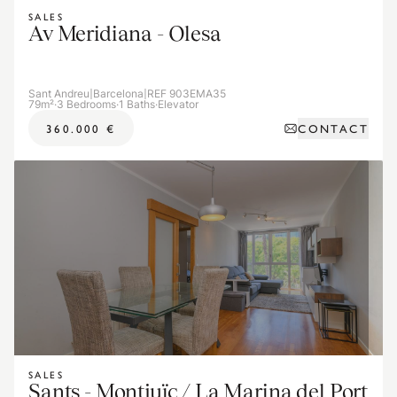
SALES
Av Meridiana - Olesa
Sant Andreu
|
Barcelona
|
REF 903EMA35
79m²
·
3 Bedrooms
·
1 Baths
·
Elevator
CONTACT
360.000 €
SALES
Sants - Montjuïc / La Marina del Port