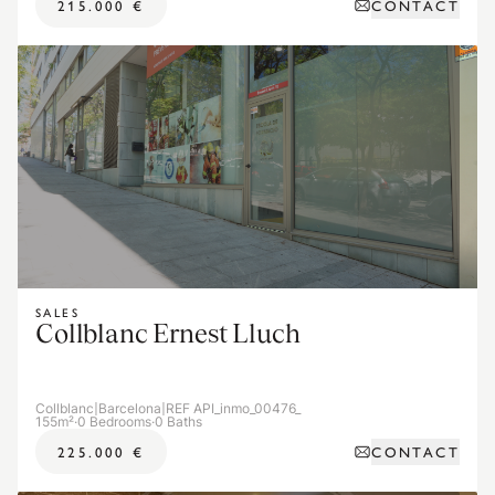
CONTACT
215.000 €
SALES
Collblanc Ernest Lluch
Collblanc
|
Barcelona
|
REF API_inmo_00476_
155m²
·
0 Bedrooms
·
0 Baths
CONTACT
225.000 €