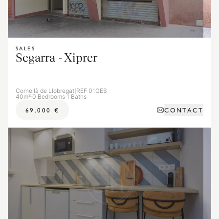
SALES
Segarra - Xiprer
Cornellà de Llobregat
|
REF 01GES
40m²
·
0 Bedrooms
·
1 Baths
CONTACT
69.000 €