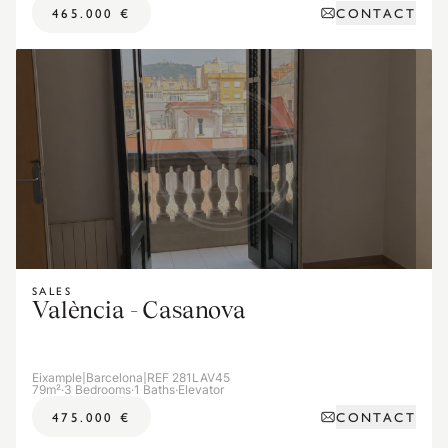
CONTACT
465.000 €
SALES
València - Casanova
Eixample
|
Barcelona
|
REF 281LAV45
79m²
·
3 Bedrooms
·
1 Baths
·
Elevator
CONTACT
475.000 €