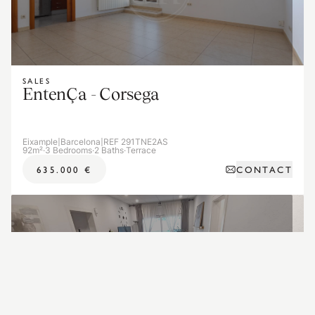
SALES
EntenÇa - Corsega
Eixample
|
Barcelona
|
REF 291TNE2AS
92m²
·
3 Bedrooms
·
2 Baths
·
Terrace
CONTACT
635.000 €