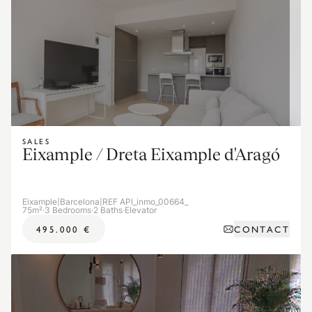
SALES
Eixample / Dreta Eixample d'Aragó
Eixample
|
Barcelona
|
REF API_inmo_00664_
75m²
·
3 Bedrooms
·
2 Baths
·
Elevator
CONTACT
495.000 €