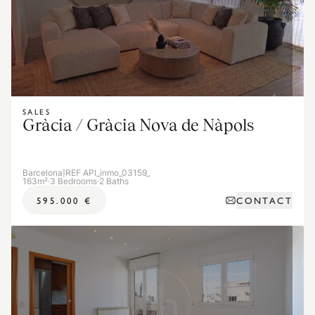
SALES
Gràcia / Gràcia Nova de Nàpols
Barcelona
|
REF API_inmo_03159_
163m²
·
3 Bedrooms
·
2 Baths
CONTACT
595.000 €