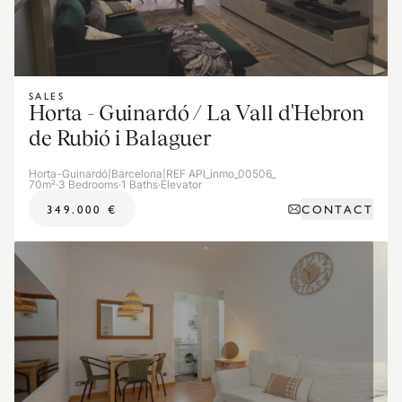
SALES
Horta - Guinardó / La Vall d'Hebron
de Rubió i Balaguer
Horta-Guinardó
|
Barcelona
|
REF API_inmo_00506_
70m²
·
3 Bedrooms
·
1 Baths
·
Elevator
CONTACT
349.000 €