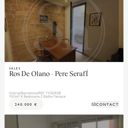
SALES
Ros De Olano - Pere SerafÍ
Gràcia
|
Barcelona
|
REF 71ODR2B
100m²
·
4 Bedrooms
·
2 Baths
·
Terrace
CONTACT
240.000 €