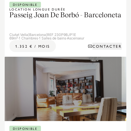
DISPONIBLE
LOCATION LONGUE DURÉE
Passeig Joan De Borbó - Barceloneta
Ciutat Vella
|
Barcelona
|
REF 230P9BJP1E
69m²
·
1 Chambres
·
1 Salles de bains
·
Ascenseur
CONTACTER
1.352 €
/
MOIS
DISPONIBLE