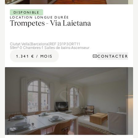
DISPONIBLE
LOCATION LONGUE DURÉE
Trompetes - Via Laietana
Ciutat Vella
|
Barcelona
|
REF 231P3ORT11
59m²
·
0 Chambres
·
1 Salles de bains
·
Ascenseur
CONTACTER
1.341 €
/
MOIS