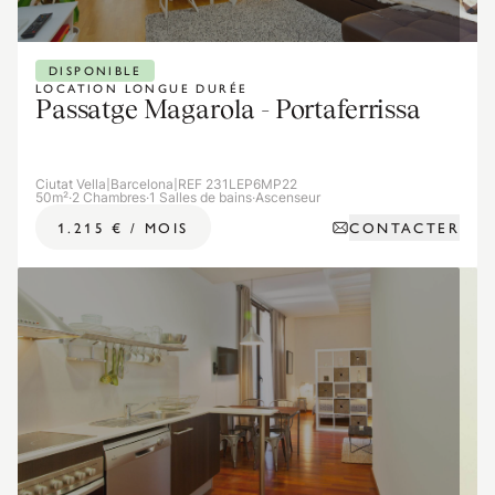
DISPONIBLE
LOCATION LONGUE DURÉE
Passatge Magarola - Portaferrissa
Ciutat Vella
|
Barcelona
|
REF 231LEP6MP22
50m²
·
2 Chambres
·
1 Salles de bains
·
Ascenseur
CONTACTER
1.215 €
/
MOIS