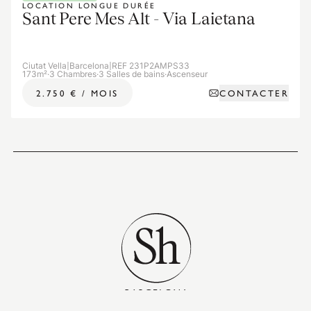
LOCATION LONGUE DURÉE
Sant Pere Mes Alt - Via Laietana
Ciutat Vella
|
Barcelona
|
REF 231P2AMPS33
173m²
·
3 Chambres
·
3 Salles de bains
·
Ascenseur
CONTACTER
2.750 €
/
MOIS