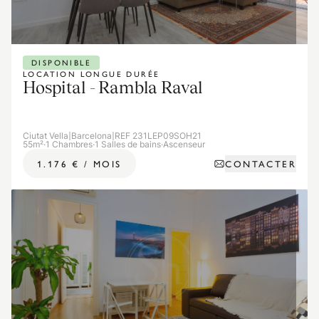
DISPONIBLE
LOCATION LONGUE DURÉE
Hospital - Rambla Raval
Ciutat Vella
|
Barcelona
|
REF 231LEP09SOH21
55m²
·
1 Chambres
·
1 Salles de bains
·
Ascenseur
CONTACTER
1.176 €
/
MOIS