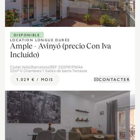
DISPONIBLE
LOCATION LONGUE DURÉE
Ample - Avinyó (precio Con Iva
Incluido)
Ciutat Vella
|
Barcelona
|
REF 230P61PMAA
22m²
·
0 Chambres
·
1 Salles de bains
·
Terrasse
CONTACTER
1.029 €
/
MOIS