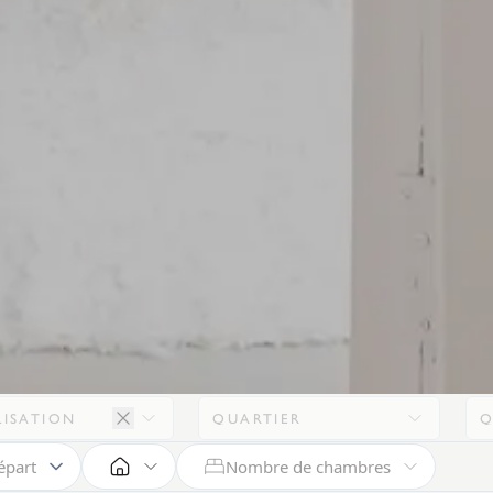
LISATION
QUARTIER
Q
Nombre de chambres
épart