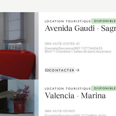
DISPONIBLE
LOCATION TOURISTIQUE
Avenida Gaudi - Sag
NRA:
HUTB-010763-41
Eixample
|
Barcelona
|
REF 112TT44GA35
60m²
·
1 Chambres
·
1 Salles de bains
·
Ascenseur
CONTACTER
DISPONIBLE
LOCATION TOURISTIQUE
Valencia - Marina
NRA:
HUTB-001405
Eixample
|
Barcelona
|
REF 112TH864LAV3A