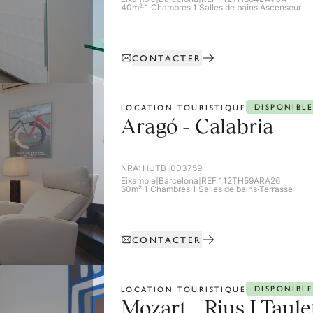
40m²
·
1 Chambres
·
1 Salles de bains
·
Ascenseur
CONTACTER
DISPONIBLE
LOCATION TOURISTIQUE
Aragó - Calabria
NRA:
HUTB-003759
Eixample
|
Barcelona
|
REF 112TH59ARA26
60m²
·
1 Chambres
·
1 Salles de bains
·
Terrasse
CONTACTER
DISPONIBLE
LOCATION TOURISTIQUE
Mozart - Rius I Taule