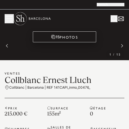
French
PHOTOS
15
1
/
15
VENTES
Collblanc Ernest Lluch
Collblanc | Barcelona | REF 141CAPI_inmo_00476_
PRIX
SURFACE
ÉTAGE
215.000 €
155
m²
0
SALLES DE
CHAMBRES
ASCENSEUR