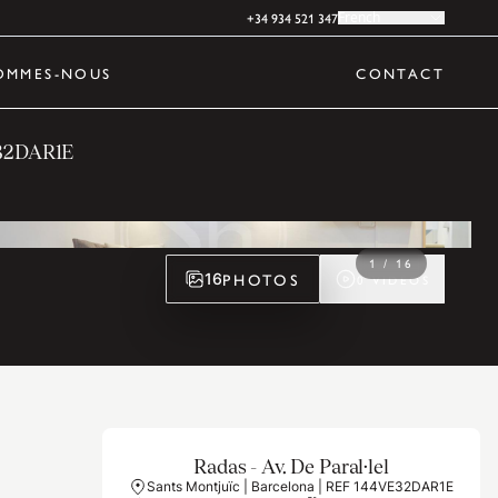
+34 934 521 347
French
OMMES-NOUS
CONTACT
32DAR1E
1
/
16
PHOTOS
16
0
VIDÉOS
Radas - Av. De Paral·lel
Sants Montjuïc | Barcelona | REF 144VE32DAR1E