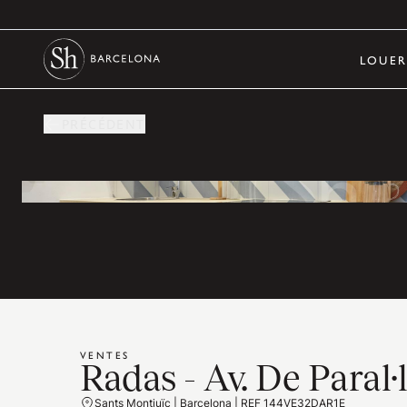
LOUE
PRÉCÉDENT
VENTES
Radas - Av. De Paral·l
Sants Montjuïc | Barcelona | REF 144VE32DAR1E