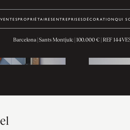
R
VENTES
PROPRIÉTAIRES
ENTREPRISES
DÉCORATION
QUI S
Barcelona
| Sants Montjuïc
|
100.000 €
| REF
144VE
el