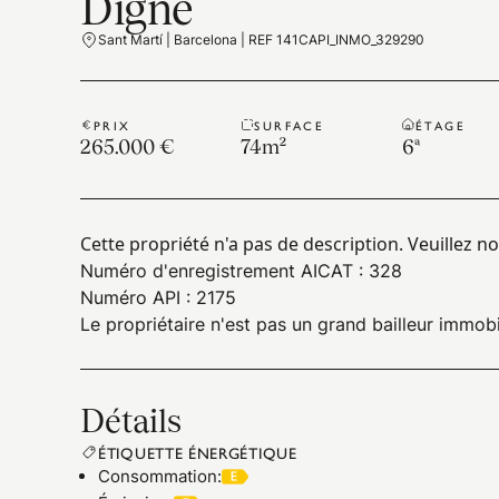
Digne
Sant Martí | Barcelona | REF 141CAPI_INMO_329290
PRIX
SURFACE
ÉTAGE
265.000 €
74
m²
6ª
Cette propriété n'a pas de description. Veuillez n
Numéro d'enregistrement AICAT : 328
Numéro API : 2175
Le propriétaire n'est pas un grand bailleur immobi
Détails
ÉTIQUETTE ÉNERGÉTIQUE
Consommation
: