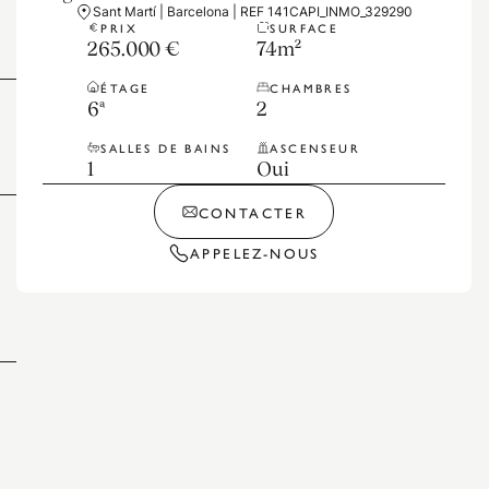
Sant Martí | Barcelona | REF 141CAPI_INMO_329290
PRIX
SURFACE
265.000 €
74
m²
ÉTAGE
CHAMBRES
6ª
2
SALLES DE BAINS
ASCENSEUR
1
Oui
CONTACTER
APPELEZ-NOUS