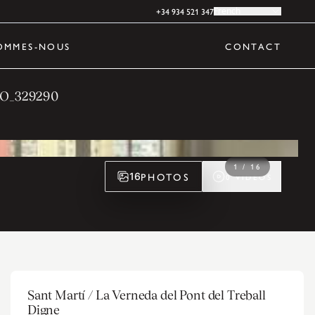
+34 934 521 347
French
OMMES-NOUS
CONTACT
MO_329290
1
/
16
PHOTOS
16
0
VIDÉOS
Sant Martí / La Verneda del Pont del Treball
Digne