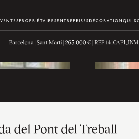
R
VENTES
PROPRIÉTAIRES
ENTREPRISES
DÉCORATION
QUI S
Barcelona
| Sant Martí
|
265.000 €
| REF
141CAPI_IN
da del Pont del Treball