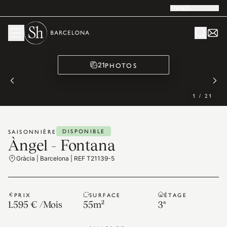
French
PHOTOS
21
1
/
21
DISPONIBLE
SAISONNIÈRE
Àngel - Fontana
Gràcia | Barcelona | REF T21139-5
PRIX
SURFACE
ÉTAGE
1.595 €
/
Mois
55
m²
3ª