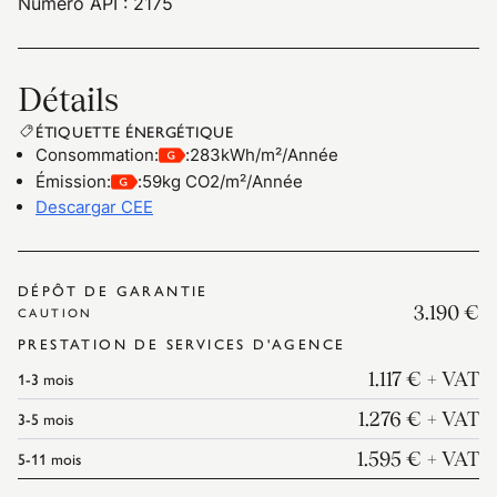
Numéro API : 2175
Détails
ÉTIQUETTE ÉNERGÉTIQUE
Consommation
:
:
283kWh/m²/Année
Émission
:
:
59kg CO2/m²/Année
Descargar CEE
DÉPÔT DE GARANTIE
3.190 €
CAUTION
PRESTATION DE SERVICES D'AGENCE
1-3
mois
1.117 €
+ VAT
3-5
mois
1.276 €
+ VAT
5-11
mois
1.595 €
+ VAT