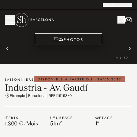
French
PHOTOS
22
1
/
22
DISPONIBLE A PARTIR DU : 26/05/2027
SAISONNIÈRE
Industria - Av. Gaudí
Eixample | Barcelona | REF I19193-0
PRIX
SURFACE
ÉTAGE
1.300 €
/
Mois
51
m²
1ª