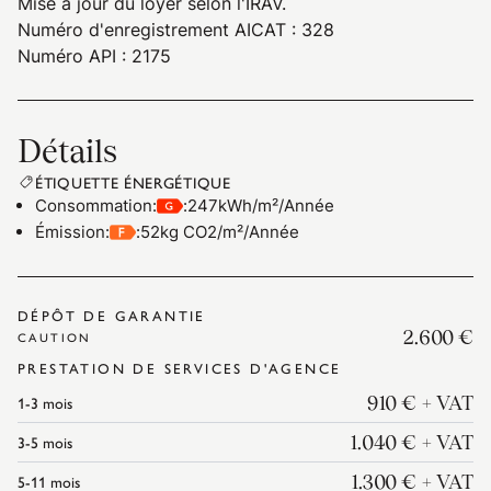
Mise à jour du loyer selon l'IRAV.
Numéro d'enregistrement AICAT : 328
Numéro API : 2175
Détails
ÉTIQUETTE ÉNERGÉTIQUE
Consommation
:
:
247kWh/m²/Année
Émission
:
:
52kg CO2/m²/Année
DÉPÔT DE GARANTIE
2.600 €
CAUTION
PRESTATION DE SERVICES D'AGENCE
1-3
mois
910 €
+ VAT
3-5
mois
1.040 €
+ VAT
5-11
mois
1.300 €
+ VAT