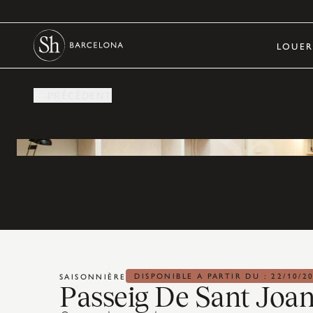
LOUE
PRÉCÉDENT
DISPONIBLE A PARTIR DU : 22/10/2
SAISONNIÈRE
Passeig De Sant Joan