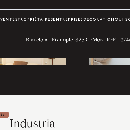
R
VENTES
PROPRIÉTAIRES
ENTREPRISES
DÉCORATION
QUI S
Barcelona
| Eixample
|
825 € /Mois
| REF
I1374
026
 - Industria