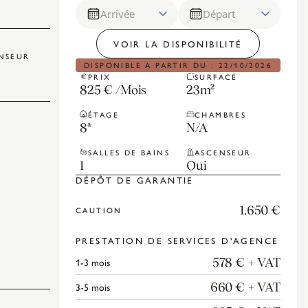
Arrivée
Départ
VOIR LA DISPONIBILITÉ
NSEUR
DISPONIBLE A PARTIR DU : 22/10/2026
PRIX
SURFACE
825 €
/
Mois
23
m²
ÉTAGE
CHAMBRES
8ª
N/A
SALLES DE BAINS
ASCENSEUR
1
Oui
DÉPÔT DE GARANTIE
1.650 €
CAUTION
PRESTATION DE SERVICES D'AGENCE
1-3
mois
578 €
+ VAT
3-5
mois
660 €
+ VAT