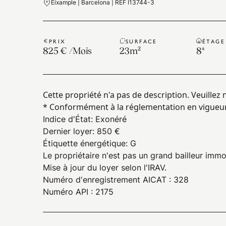
Eixample | Barcelona | REF I13744-3
PRIX
SURFACE
ÉTAGE
825 €
/
Mois
23
m²
8ª
Cette propriété n'a pas de description. Veuillez
* Conformément à la réglementation en vigueur
Indice d'État
:
Exonéré
Dernier loyer
:
850 €
Étiquette énergétique
:
G
Le propriétaire n'est pas un grand bailleur immo
Mise à jour du loyer selon l'IRAV.
Numéro d'enregistrement AICAT : 328
Numéro API : 2175