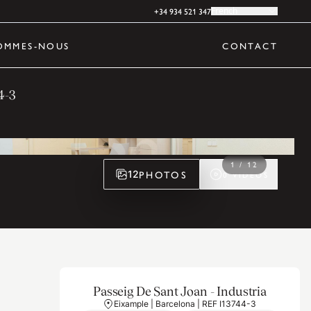
+34 934 521 347
French
OMMES-NOUS
CONTACT
4-3
1
/
12
PHOTOS
12
0
VIDÉOS
Passeig De Sant Joan - Industria
Eixample | Barcelona | REF I13744-3