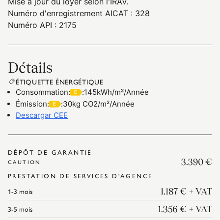
Mise à jour du loyer selon l'IRAV.
Numéro d'enregistrement AICAT : 328
Numéro API : 2175
Détails
ÉTIQUETTE ÉNERGÉTIQUE
Consommation
:
:
145kWh/m²/Année
Émission
:
:
30kg CO2/m²/Année
Descargar CEE
DÉPÔT DE GARANTIE
3.390 €
CAUTION
PRESTATION DE SERVICES D'AGENCE
1-3
mois
1.187 €
+ VAT
3-5
mois
1.356 €
+ VAT