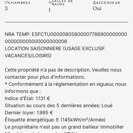
SALLES DE
CHAMBRES
ASCENSEUR
BAINS
3
Oui
1
NRA TEMP:
ESFCTU00000805800007786900000000
000000000000000000008
LOCATION SAISONNIÈRE (USAGE EXCLUSIF
VACANCES/LOISIRS)
Cette propriété n'a pas de description. Veuillez nous
contacter pour plus d'informations.
* Conformément à la réglementation en vigueur, nous
informons que :
Indice d'État
:
1.131 €
Situation au cours des 5 dernières années
:
Loué
Dernier loyer
:
1.995 €
Étiquette énergétique
:
E
(145kWh/m²/Année)
Le propriétaire n'est pas un grand bailleur immobilier