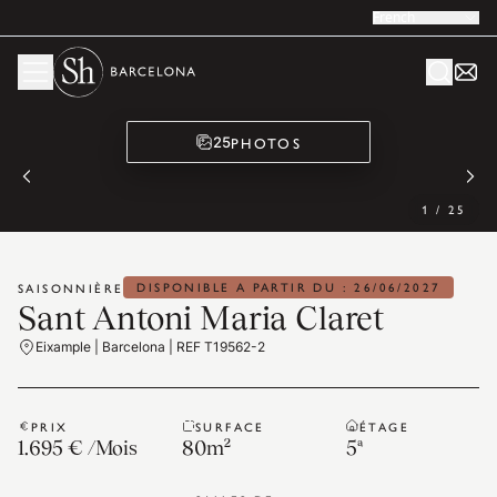
French
PHOTOS
25
1
/
25
DISPONIBLE A PARTIR DU : 26/06/2027
SAISONNIÈRE
Sant Antoni Maria Claret
Eixample | Barcelona | REF T19562-2
PRIX
SURFACE
ÉTAGE
1.695 €
/
Mois
80
m²
5ª