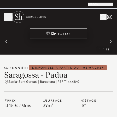
French
PHOTOS
12
1
/
12
DISPONIBLE A PARTIR DU : 08/07/2027
SAISONNIÈRE
Saragossa - Padua
Sarrià-Sant Gervasi | Barcelona | REF T14448-0
PRIX
SURFACE
ÉTAGE
1.145 €
/
Mois
27
m²
6ª