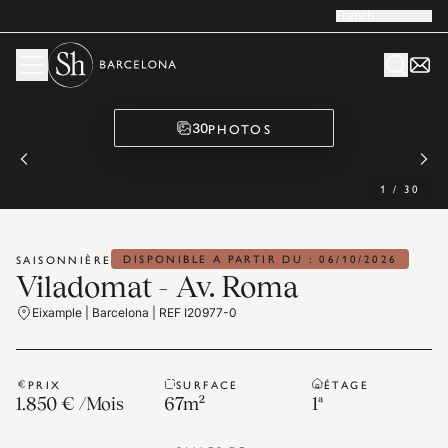
French
PHOTOS
30
1
/
30
DISPONIBLE A PARTIR DU : 06/10/2026
SAISONNIÈRE
Viladomat - Av. Roma
Eixample | Barcelona | REF I20977-0
PRIX
SURFACE
ÉTAGE
1.850 €
/
Mois
67
m²
1ª