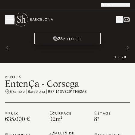
French
PHOTOS
28
1
/
28
VENTES
EntenÇa - Corsega
Eixample | Barcelona | REF 143VE291TNE2AS
PRIX
SURFACE
ÉTAGE
635.000 €
92
m²
8ª
SALLES DE
CHAMBRES
ASCENSEUR