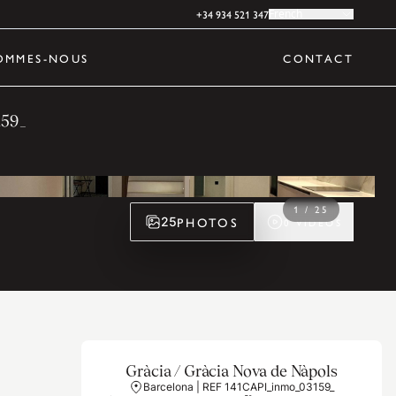
+34 934 521 347
French
OMMES-NOUS
CONTACT
159_
1
/
25
PHOTOS
25
0
VIDÉOS
Gràcia / Gràcia Nova de Nàpols
Barcelona | REF 141CAPI_inmo_03159_