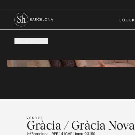
LOUE
PRÉCÉDENT
VENTES
Gràcia / Gràcia Nova
Barcelona | REF 141CAPI_inmo_03159_