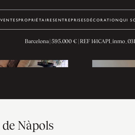
R
VENTES
PROPRIÉTAIRES
ENTREPRISES
DÉCORATION
QUI S
Barcelona
|
595.000 €
| REF
141CAPI_inmo_03
 de Nàpols