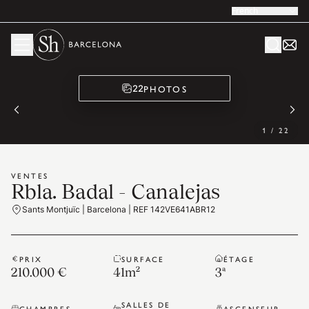
French
PHOTOS
22
1
/
22
VENTES
Rbla. Badal - Canalejas
Sants Montjuïc | Barcelona | REF 142VE641ABR12
PRIX
SURFACE
ÉTAGE
210.000 €
41
m²
3ª
SALLES DE
CHAMBRES
ASCENSEUR