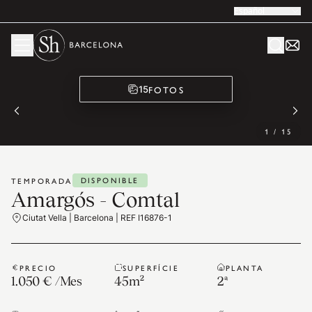
Español
FOTOS
15
1
/
15
DISPONIBLE
TEMPORADA
Amargós - Comtal
Ciutat Vella | Barcelona | REF I16876-1
PRECIO
SUPERFÍCIE
PLANTA
1.050 €
/
Mes
45
m²
2ª