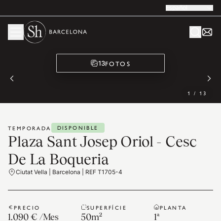
Español
FOTOS
13
1
/
13
DISPONIBLE
TEMPORADA
Plaza Sant Josep Oriol - Cesc
De La Boqueria
Ciutat Vella | Barcelona | REF T1705-4
PRECIO
SUPERFÍCIE
PLANTA
1.090 €
/
Mes
50
m²
1ª