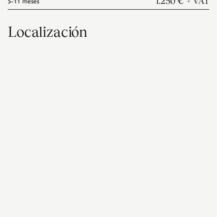
5-11
meses
1.250 €
+ VAT
Localización