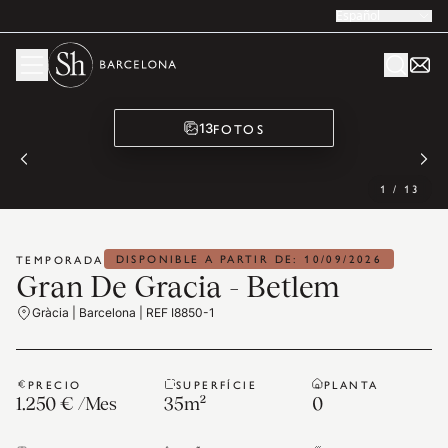
Español
FOTOS
13
1
/
13
DISPONIBLE A PARTIR DE: 10/09/2026
TEMPORADA
Gran De Gracia - Betlem
Gràcia | Barcelona | REF I8850-1
PRECIO
SUPERFÍCIE
PLANTA
1.250 €
/
Mes
35
m²
0