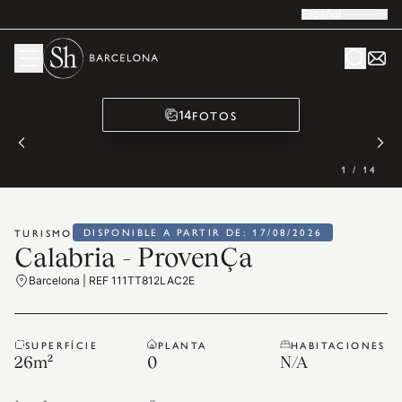
Español
FOTOS
14
1
/
14
DISPONIBLE A PARTIR DE: 17/08/2026
TURISMO
Calabria - ProvenÇa
Barcelona | REF 111TT812LAC2E
SUPERFÍCIE
PLANTA
HABITACIONES
26
m²
0
N/A