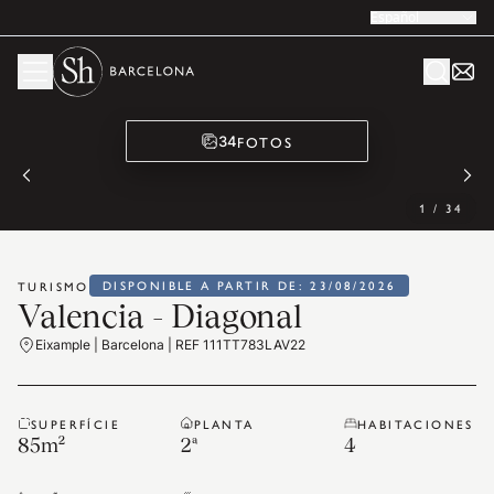
Español
FOTOS
34
1
/
34
DISPONIBLE A PARTIR DE: 23/08/2026
TURISMO
Valencia - Diagonal
Eixample | Barcelona | REF 111TT783LAV22
SUPERFÍCIE
PLANTA
HABITACIONES
85
m²
2ª
4