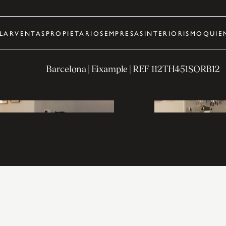
LAR
VENTAS
PROPIETARIOS
EMPRESAS
INTERIORISMO
QUIE
Barcelona
| Eixample
| REF
112TH451SORB12