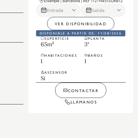
Eixample | Barcelona | REF 112TH451SORB12
Entrada
Salida
VER DISPONIBILIDAD
DISPONIBLE A PARTIR DE: 11/08/2026
SUPERFÍCIE
PLANTA
65
m²
3ª
HABITACIONES
BAÑOS
1
1
ASCENSOR
Sí
CONTACTAR
LLÁMANOS