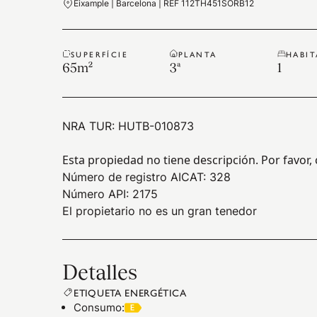
Eixample | Barcelona | REF 112TH451SORB12
SUPERFÍCIE
PLANTA
HABI
65
m²
3ª
1
NRA TUR:
HUTB-010873
Esta propiedad no tiene descripción. Por favor
Número de registro AICAT: 328
Número API: 2175
El propietario no es un gran tenedor
Detalles
ETIQUETA ENERGÉTICA
Consumo
: