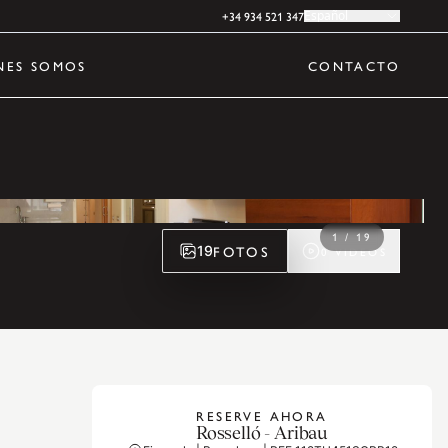
+34 934 521 347
Español
NES SOMOS
CONTACTO
1
/
19
FOTOS
19
0
VIDEOS
RESERVE AHORA
Rosselló - Aribau