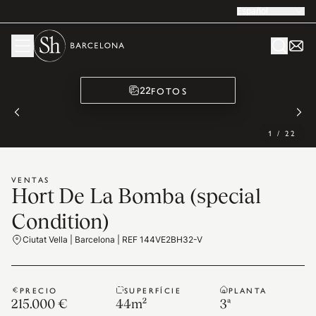
Español
FOTOS
22
1
/
22
VENTAS
Hort De La Bomba (special
Condition)
Ciutat Vella | Barcelona | REF 144VE2BH32-V
PRECIO
SUPERFÍCIE
PLANTA
215.000 €
44
m²
3ª